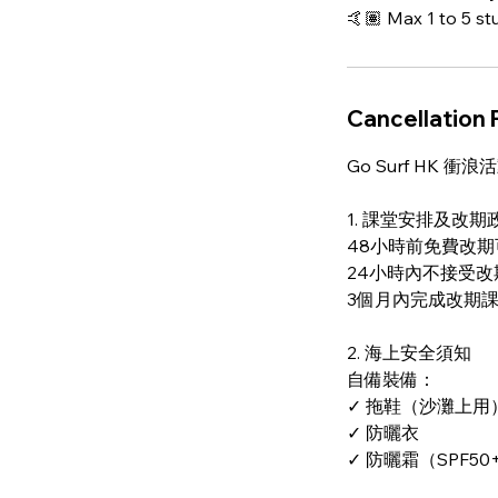
🤙🏽 Max 1 to 5 st
Cancellation 
Go Surf HK 
1. 課堂安排及改期
48小時前免費改期可透
24小時內不接受
3個月內完成改期
2. 海上安全須知
自備裝備：
✓ 拖鞋（沙灘上用
✓ 防曬衣
✓ 防曬霜（SPF50