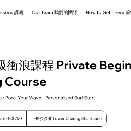
essons 課程
Our Team 我們的團隊
How to Get There
浪課程 Private Begin
g Course
ce, Your Wave - Personalized Surf Start
om HK$750
下長沙沙灘 Lower Cheung Sha Beach