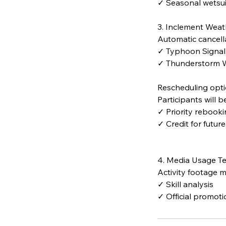
✓ Seasonal wetsuit
3. Inclement Weat
Automatic cancella
✓ Typhoon Signal
✓ Thunderstorm W
Rescheduling opti
Participants will b
✓ Priority rebook
✓ Credit for futur
4. Media Usage T
Activity footage m
✓ Skill analysis