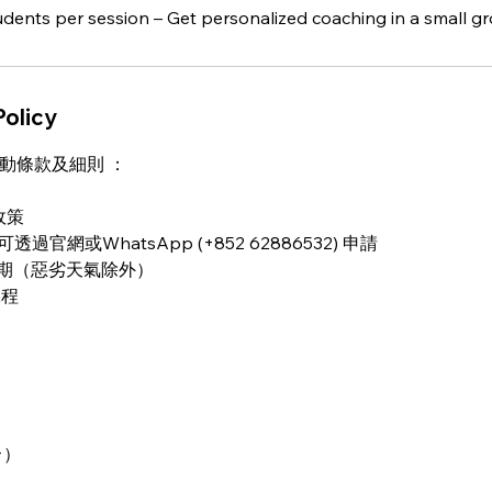
udents per session – Get personalized coaching in a small g
Policy
衝浪活動條款及細則 ：
政策
過官網或WhatsApp (+852 62886532) 申請
改期（惡劣天氣除外）
課程
）
+）