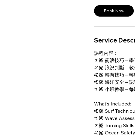
0
Book Now
m
i
n
Service Descr
課程內容：
🤙🏽 衝浪技巧 
🤙🏽 浪況判斷 
🤙🏽 轉向技巧 
🤙🏽 海洋安全 
🤙🏽 小班教學 –
What’s Included:
🤙🏽 Surf Techniqu
🤙🏽 Wave Assessm
🤙🏽 Turning Skill
🤙🏽 Ocean Safety