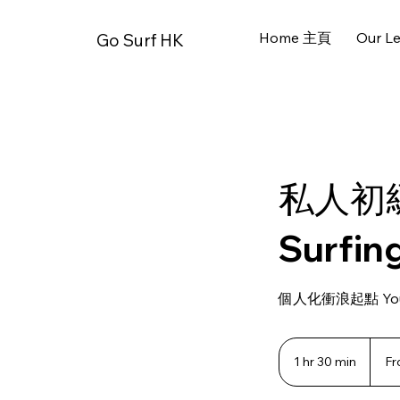
Home 主頁
Our L
Go Surf HK
私人初級衝
Surfin
個人化衝浪起點 Your Pa
From
750
1 hr 30 min
1
Fr
Hong
Kong
h
dollars
3