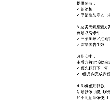
提供裝備：
✓ 衝浪板
✓ 季節性防寒衣（
3. 惡劣天氣應變方
自動取消條件：
✓ 三號風球／紅雨
✓ 雷暴警告生效
改期安排：
主辦方將於活動前
✓ 優先預訂下一堂
✓ 3個月內完成課
4. 影像使用條款
活動影像可能用於
如不同意肖像使用