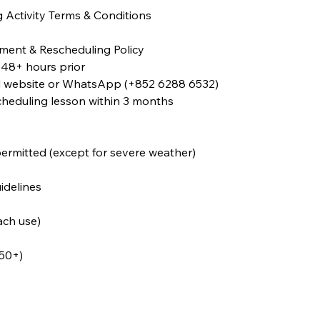
g Activity Terms & Conditions
ment & Rescheduling Policy
 48+ hours prior
ial website or WhatsApp (+852 6288 6532)
heduling lesson within 3 months
ermitted (except for severe weather)
idelines
ach use)
50+)