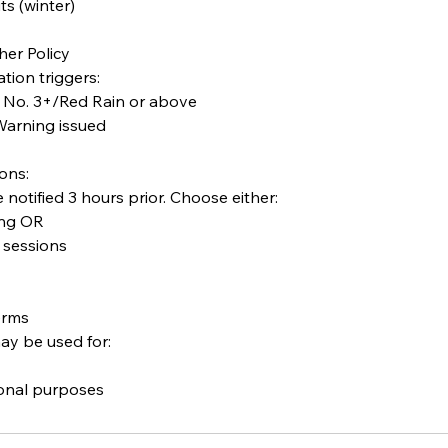
s (winter)
her Policy
tion triggers:
 No. 3+/Red Rain or above
arning issued
ons:
e notified 3 hours prior. Choose either:
ing OR
e sessions
erms
ay be used for: