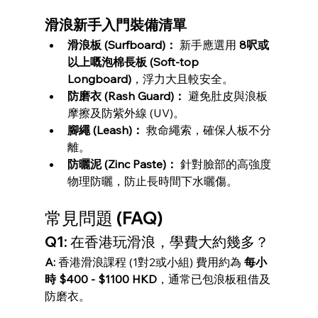
滑浪新手入門裝備清單
滑浪板 (Surfboard)：
 新手應選用 
8呎或
以上嘅泡棉長板 (Soft-top 
Longboard)
，浮力大且較安全。
防磨衣 (Rash Guard)：
 避免肚皮與浪板
摩擦及防紫外線 (UV)。
腳繩 (Leash)：
 救命繩索，確保人板不分
離。
防曬泥 (Zinc Paste)：
 針對臉部的高強度
物理防曬，防止長時間下水曬傷。
常見問題 (FAQ)
Q1: 在香港玩滑浪，學費大約幾多？
A:
 香港滑浪課程 (1對2或小組) 費用約為 
每小
時 $400 - $1100 HKD
，通常已包浪板租借及
防磨衣。