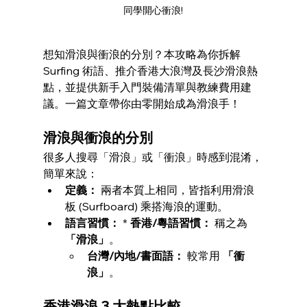
同學開心衝浪!
想知滑浪與衝浪的分別？本攻略為你拆解 
Surfing 術語、推介香港大浪灣及長沙滑浪熱
點，並提供新手入門裝備清單與教練費用建
議。一篇文章帶你由零開始成為滑浪手！
滑浪與衝浪的分別 
很多人搜尋「滑浪」或「衝浪」時感到混淆，
簡單來說：
定義：
 兩者本質上相同，皆指利用滑浪
板 (Surfboard) 乘搭海浪的運動。
語言習慣：
 * 
香港/粵語習慣：
 稱之為 
「滑浪」
。
台灣/內地/書面語：
 較常用 
「衝
浪」
。
香港滑浪 3 大熱點比較