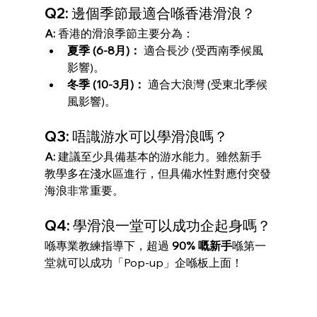
Q2: 邊個季節最適合喺香港滑浪？
A:
 香港的滑浪季節主要分為：
夏季 (6-8月)：
 適合長沙 (受西南季候風
影響)。
冬季 (10-3月)：
 適合大浪灣 (受東北季候
風影響)。
Q3: 唔識游水可以學滑浪嗎？
A:
 建議至少具備基本的游水能力。雖然新手
教學多在淺水區進行，但具備水性對應付突發
海浪非常重要。
Q4: 學滑浪一堂可以成功企起身嗎？
喺專業教練指導下，超過 
90% 嘅新手
喺第一
堂就可以成功「Pop-up」企喺板上面！