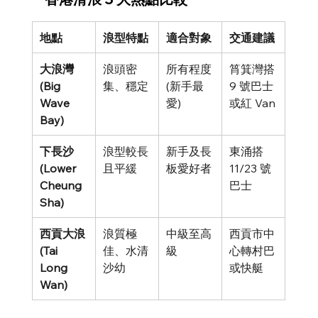
地點
浪型特點
適合對象
交通建議
大浪灣 
浪頭密
所有程度 
筲箕灣搭 
(Big 
集、穩定
(新手最
9 號巴士
Wave 
愛)
或紅 Van
Bay)
下長沙 
浪型較長
新手及長
東涌搭 
(Lower 
且平緩
板愛好者
11/23 號
Cheung 
巴士
Sha)
西貢大浪
浪質極
中級至高
西貢市中
(Tai 
佳、水清
級
心轉村巴
Long 
沙幼
或快艇
Wan)